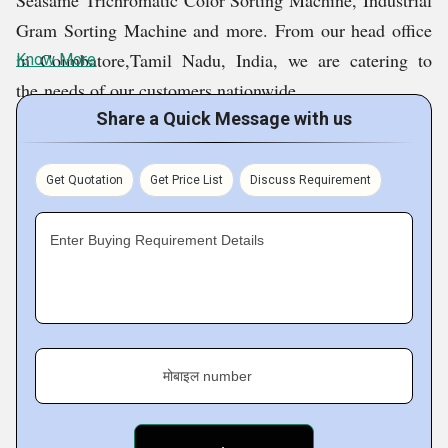
Seasame Trichromatic Color Sorting Machine, Industrial
Gram Sorting Machine and more. From our head office
in Coimbatore,Tamil Nadu, India, we are catering to
Know More
the needs of our customers nationwide.
Share a Quick Message with us
Since the very first transaction, we have consistently
exceeded our customers'
expectations. All of our items
Get Quotation
Get Price List
Discuss Requirement
are in high demand due to their reasonable prices and
excellent quality. We are happy to see that all our buyers
Enter Buying Requirement Details
are satisfied and promotes our company through positive
word of mouth.
To have the greatest products delivered to your house,
मोबाइल number
place your order right away.