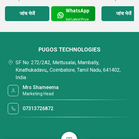
WhatsApp
जांच भेजें
जांच भेजें
Get Latest Price
PUGOS TECHNOLOGIES
SF No: 272/2A2, Mettusalai, Mambally,
Kinathukadavu,, Coimbatore, Tamil Nadu, 641402,
India
Mrs Shameema
Marketing Head
07313726872