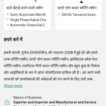
दालें छँटाई करने वाली मशीन
मल्टी ग्रेन कलर सॉर्टिंग मशीन
Semi-Automatic Mini Masoor Dal Color Sorting Machine
200 KG Tamarind Seed Color Sorting Machine
Single Phase Kabuli Channa Color Sorting Machine
Automatic Chana Dal Sorting Machine
हमारे बारे में
हमारी कंपनी, पुगोस टेक्नोलॉजीज, की स्थापना 2008 में हुई थी और हमने
पल्स सॉर्टिंग मशीन, मल्टी ग्रेन कलर सॉर्टिंग मशीन, इलेक्ट्रिक ब्लैक पेपर
सॉर्टिंग मशीन, प्लास्टिक मिनी कलर सॉर्टिंग मशीन और बहुत कुछ के निर्माता
और आपूर्तिकर्ता के रूप में अपार लोकप्रियता हासिल की है। हम अपने सभी
प्रयासों को उपभोक्ताओं की अपेक्षाओं को पार करने के लिए उन्हें उच्च
गुणवत्ता वाले उत्पाद देकर केंद्रित करते हैं, जो उनके पैसे के लायक हैं। अच्छे
Show more
ग्राहक संबंध बनाए रखने के लिए, हम अपने सभी सौदों में नैतिक व्यवसाय
Nature of Business
पद्धतियों और पूर्ण पारदर्शिता का भी पालन करते हैं। हम अपने सीईओ, श्री
Exporter and Importer and Manufacturer and Service
महेंडर्न के प्रति कृतज्ञता व्यक्त करते हैं, जिनके अटूट समर्थन और मार्गदर्शन